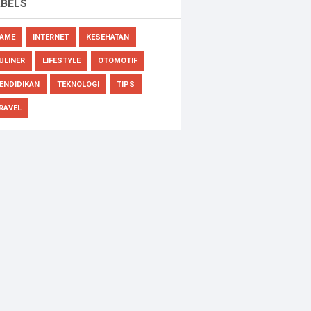
ABELS
AME
INTERNET
KESEHATAN
ULINER
LIFESTYLE
OTOMOTIF
ENDIDIKAN
TEKNOLOGI
TIPS
RAVEL