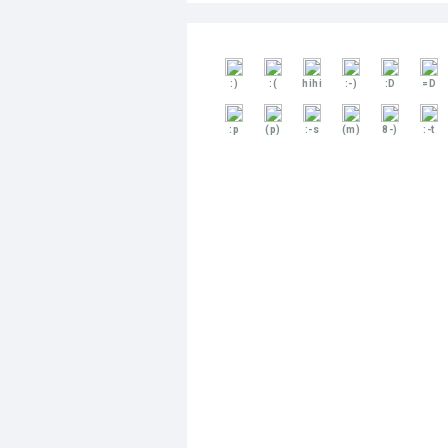
:)
:(
hihi
:-)
:D
=D
:p
(p)
:-s
(m)
8-)
:-t