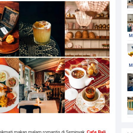
M
M
nikmati makan malam romantis di Seminyak,
Cafe Bali