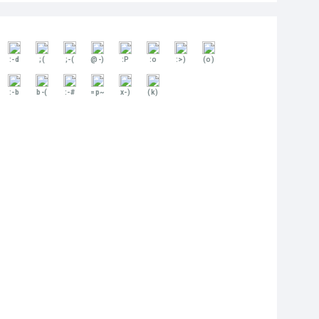
:-d
;(
;-(
@-)
:P
:o
:>)
(o)
:-b
b-(
:-#
=p~
x-)
(k)