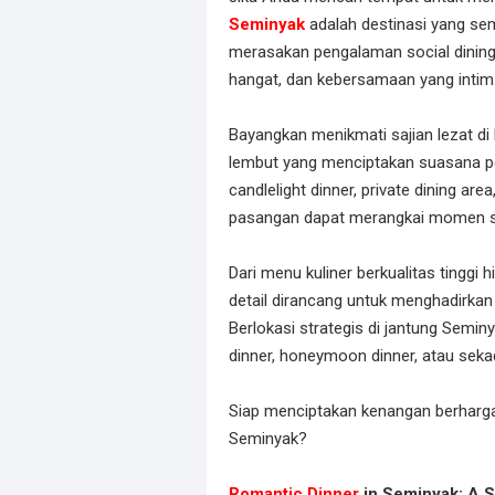
Seminyak
adalah destinasi yang sem
merasakan pengalaman social dinin
hangat, dan kebersamaan yang intim
Bayangkan menikmati sajian lezat di 
lembut yang menciptakan suasana pe
candlelight dinner, private dining are
pasangan dapat merangkai momen spe
Dari menu kuliner berkualitas tinggi
detail dirancang untuk menghadirk
Berlokasi strategis di jantung Seminy
dinner, honeymoon dinner, atau seka
Siap menciptakan kenangan berharga
Seminyak?
Romantic Dinner
in Seminyak: A S