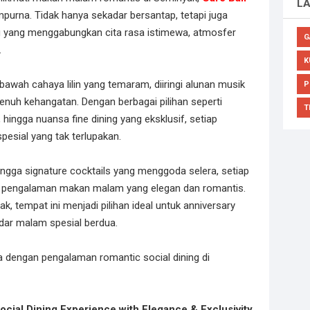
L
purna. Tidak hanya sekadar bersantap, tetapi juga
g yang menggabungkan cita rasa istimewa, atmosfer
G
.
K
bawah cahaya lilin yang temaram, diiringi alunan musik
P
nuh kehangatan. Dengan berbagai pilihan seperti
T
a, hingga nuansa fine dining yang eksklusif, setiap
sial yang tak terlupakan.
 hingga signature cocktails yang menggoda selera, setiap
an pengalaman makan malam yang elegan dan romantis.
ak, tempat ini menjadi pilihan ideal untuk anniversary
dar malam spesial berdua.
 dengan pengalaman romantic social dining di
ocial Dining Experience with Elegance & Exclusivity