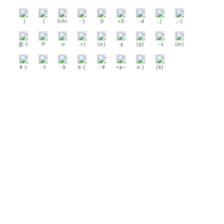
:)
:(
hihi
:-)
:D
=D
:-d
;(
;-(
@-)
:P
:o
:>)
(o)
:p
(p)
:-s
(m)
8-)
:-t
:-b
b-(
:-#
=p~
x-)
(k)