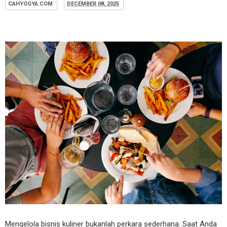
CAHYOGYA.COM
DECEMBER 08, 2025
Mengelola bisnis kuliner bukanlah perkara sederhana. Saat Anda