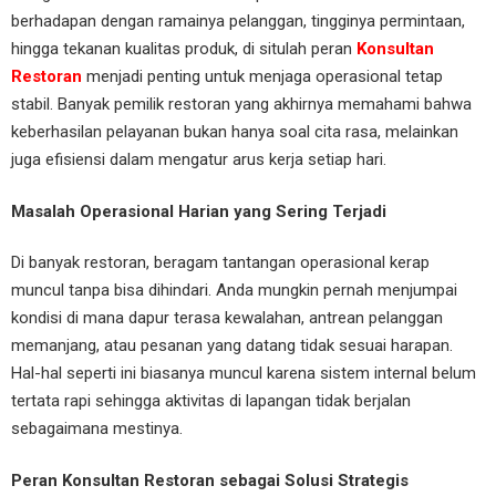
berhadapan dengan ramainya pelanggan, tingginya permintaan,
hingga tekanan kualitas produk, di situlah peran
Konsultan
Restoran
menjadi penting untuk menjaga operasional tetap
stabil. Banyak pemilik restoran yang akhirnya memahami bahwa
keberhasilan pelayanan bukan hanya soal cita rasa, melainkan
juga efisiensi dalam mengatur arus kerja setiap hari.
Masalah Operasional Harian yang Sering Terjadi
Di banyak restoran, beragam tantangan operasional kerap
muncul tanpa bisa dihindari. Anda mungkin pernah menjumpai
kondisi di mana dapur terasa kewalahan, antrean pelanggan
memanjang, atau pesanan yang datang tidak sesuai harapan.
Hal-hal seperti ini biasanya muncul karena sistem internal belum
tertata rapi sehingga aktivitas di lapangan tidak berjalan
sebagaimana mestinya.
Peran Konsultan Restoran sebagai Solusi Strategis