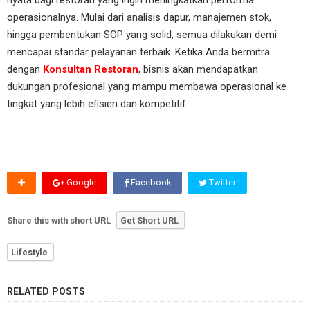
nyata bagi restoran yang ingin meningkatkan performa
operasionalnya. Mulai dari analisis dapur, manajemen stok,
hingga pembentukan SOP yang solid, semua dilakukan demi
mencapai standar pelayanan terbaik. Ketika Anda bermitra
dengan
Konsultan Restoran
, bisnis akan mendapatkan
dukungan profesional yang mampu membawa operasional ke
tingkat yang lebih efisien dan kompetitif.
Google
Facebook
Twitter
Share this with short URL
Get Short URL
Lifestyle
RELATED POSTS