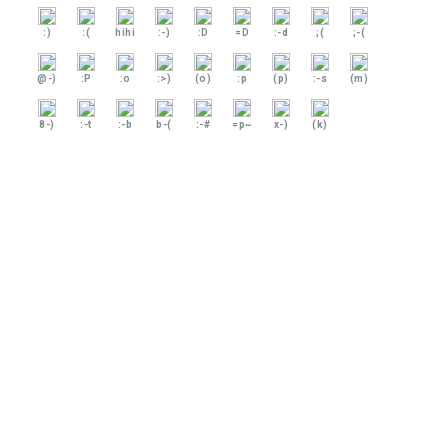
:)
:(
hihi
:-)
:D
=D
:-d
;(
;-(
@-)
:P
:o
:>)
(o)
:p
(p)
:-s
(m)
8-)
:-t
:-b
b-(
:-#
=p~
x-)
(k)