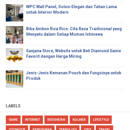
WPC Wall Panel, Solusi Elegan dan Tahan Lama
untuk Interior Modern
Bika Ambon Rica Rico: Cita Rasa Tradisional yang
Menyatu dalam Setiap Momen Istimewa
Sanjana Store, Website untuk Beli Diamond Game
Favorit dengan Harga Miring
Jenis-Jenis Kemasan Pouch dan Fungsinya untuk
Produk
LABELS
GAME
INTERNET
KESEHATAN
KULINER
LIFESTYLE
OTOMOTIF
PENDIDIKAN
TEKNOLOGI
TIPS
TRAVEL