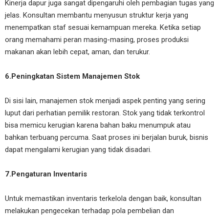
Kinerja dapur juga sangat dipengaruhi oleh pembagian tugas yang
jelas. Konsultan membantu menyusun struktur kerja yang
menempatkan staf sesuai kemampuan mereka. Ketika setiap
orang memahami peran masing-masing, proses produksi
makanan akan lebih cepat, aman, dan terukur.
6.Peningkatan Sistem Manajemen Stok
Di sisi lain, manajemen stok menjadi aspek penting yang sering
luput dari perhatian pemilik restoran. Stok yang tidak terkontrol
bisa memicu kerugian karena bahan baku menumpuk atau
bahkan terbuang percuma. Saat proses ini berjalan buruk, bisnis
dapat mengalami kerugian yang tidak disadari.
7.Pengaturan Inventaris
Untuk memastikan inventaris terkelola dengan baik, konsultan
melakukan pengecekan terhadap pola pembelian dan