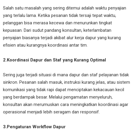
Salah satu masalah yang sering ditemui adalah waktu penyajian
yang terlalu lama. Ketika pesanan tidak tersaji tepat waktu,
pelanggan bisa merasa kecewa dan menurunkan tingkat
kepuasan. Dari sudut pandang konsultan, keterlambatan
penyajian biasanya terjadi akibat alur kerja dapur yang kurang
efisien atau kurangnya koordinasi antar tim.
2.Koordinasi Dapur dan Staf yang Kurang Optimal
Sering juga terjadi situasi di mana dapur dan staf pelayanan tidak
sinkron. Pesanan salah masuk, instruksi kurang jelas, atau sistem
komunikasi yang tidak rapi dapat menciptakan kekacauan kecil
yang berdampak besar. Melalui pengamatan menyeluruh,
konsultan akan merumuskan cara meningkatkan koordinasi agar
operasional menjadi lebih seragam dan responsif.
3.Pengaturan Workflow Dapur