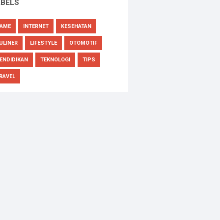
ABELS
AME
INTERNET
KESEHATAN
ULINER
LIFESTYLE
OTOMOTIF
ENDIDIKAN
TEKNOLOGI
TIPS
RAVEL