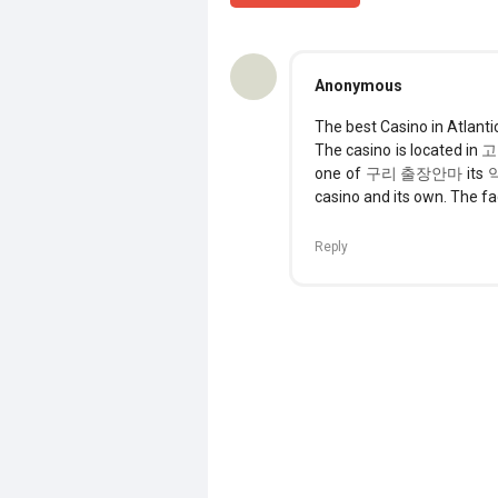
Anonymous
The best Casino in Atlantic
The casino is located in
고
one of
구리 출장안마
its
casino and its own. The fac
Reply