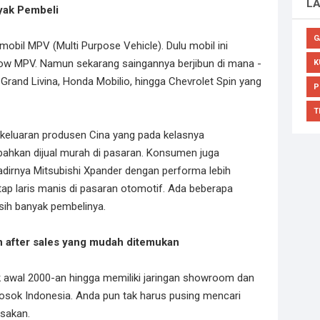
L
yak Pembeli
G
obil MPV (Multi Purpose Vehicle). Dulu mobil ini
low MPV. Namun sekarang saingannya berjibun di mana -
K
 Grand Livina, Honda Mobilio, hingga Chevrolet Spin yang
P
T
 keluaran produsen Cina yang pada kelasnya
ahkan dijual murah di pasaran. Konsumen juga
adirnya Mitsubishi Xpander dengan performa lebih
p laris manis di pasaran otomotif. Ada beberapa
sih banyak pembelinya.
n after sales yang mudah ditemukan
k awal 2000-an hingga memiliki jaringan showroom dan
elosok Indonesia. Anda pun tak harus pusing mencari
usakan.