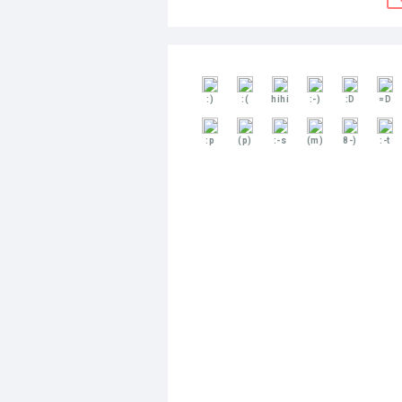
:)
:(
hihi
:-)
:D
=D
:p
(p)
:-s
(m)
8-)
:-t