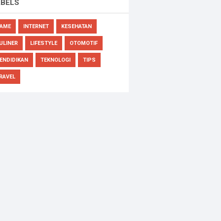
ABELS
AME
INTERNET
KESEHATAN
ULINER
LIFESTYLE
OTOMOTIF
ENDIDIKAN
TEKNOLOGI
TIPS
RAVEL