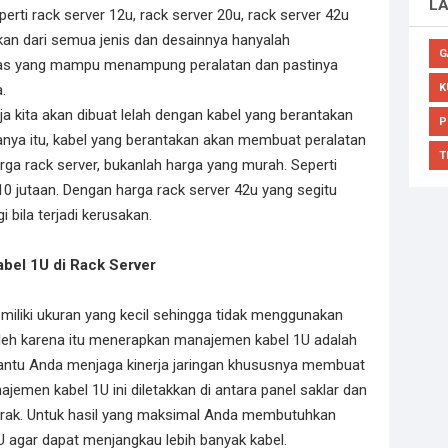
L
rti rack server 12u, rack server 20u, rack server 42u
an dari semua jenis dan desainnya hanyalah
G
tas yang mampu menampung peralatan dan pastinya
a.
K
a kita akan dibuat lelah dengan kabel yang berantakan
P
 hanya itu, kabel yang berantakan akan membuat peralatan
T
arga rack server, bukanlah harga yang murah. Seperti
10 jutaan. Dengan harga rack server 42u yang segitu
 bila terjadi kerusakan.
el 1U di Rack Server
emiliki ukuran yang kecil sehingga tidak menggunakan
Oleh karena itu menerapkan manajemen kabel 1U adalah
antu Anda menjaga kinerja jaringan khususnya membuat
najemen kabel 1U ini diletakkan di antara panel saklar dan
rak. Untuk hasil yang maksimal Anda membutuhkan
 agar dapat menjangkau lebih banyak kabel.