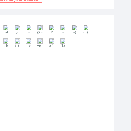
:-d
;(
;-(
@-)
:P
:o
:>)
(o)
:-b
b-(
:-#
=p~
x-)
(k)