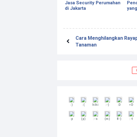
Jasa Security Perumahan
Penc
di Jakarta
yang
Cara Menghilangkan Raya
Tanaman
:)
:(
hihi
:-)
:D
=D
:p
(p)
:-s
(m)
8-)
:-t