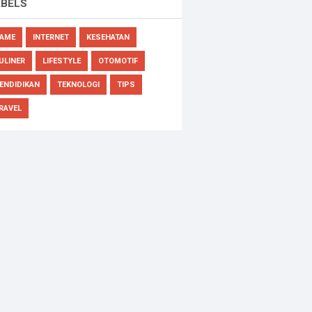
ABELS
AME
INTERNET
KESEHATAN
ULINER
LIFESTYLE
OTOMOTIF
ENDIDIKAN
TEKNOLOGI
TIPS
RAVEL