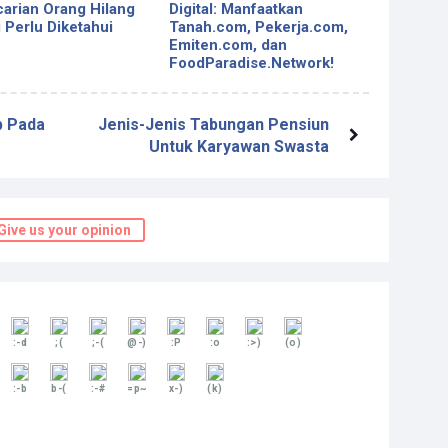
arian Orang Hilang
Digital: Manfaatkan
 Perlu Diketahui
Tanah.com, Pekerja.com,
Emiten.com, dan
FoodParadise.Network!
p Pada
Jenis-Jenis Tabungan Pensiun
Untuk Karyawan Swasta
Give us your opinion
:-d
;(
;-(
@-)
:P
:o
:>)
(o)
:-b
b-(
:-#
=p~
x-)
(k)