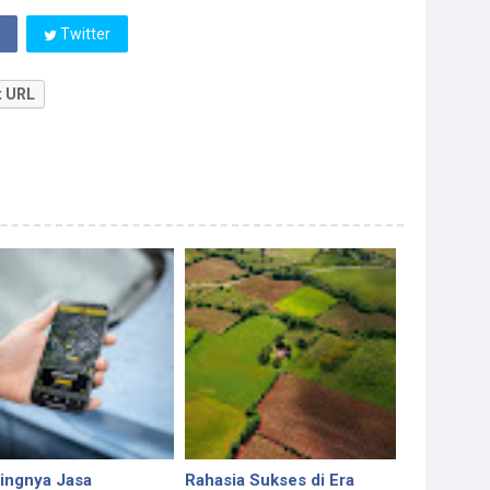
Twitter
t URL
ingnya Jasa
Rahasia Sukses di Era