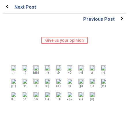
Next Post
Previous Post
Give us your opinion
:)
:(
hihi
:-)
:D
=D
:-d
;(
;-(
@-)
:P
:o
:>)
(o)
:p
(p)
:-s
(m)
8-)
:-t
:-b
b-(
:-#
=p~
x-)
(k)